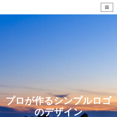
コ
ン
テ
ン
ツ
へ
ス
キ
ッ
プ
プロが作るシンプルロゴ
のデザイン